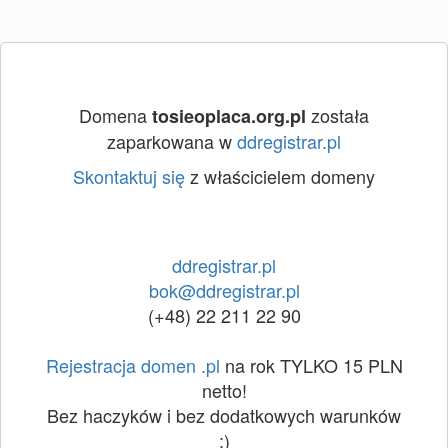
Domena
została
tosieoplaca.org.pl
zaparkowana w
ddregistrar.pl
Skontaktuj się
z właścicielem domeny
ddregistrar.pl
bok@ddregistrar.pl
(+48) 22 211 22 90
Rejestracja domen .pl
na rok TYLKO 15 PLN
netto!
Bez haczyków i bez dodatkowych warunków
:)