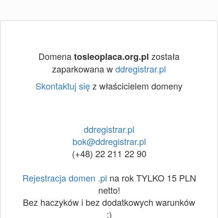
Domena
została
tosieoplaca.org.pl
zaparkowana w
ddregistrar.pl
Skontaktuj się
z właścicielem domeny
ddregistrar.pl
bok@ddregistrar.pl
(+48) 22 211 22 90
Rejestracja domen .pl
na rok TYLKO 15 PLN
netto!
Bez haczyków i bez dodatkowych warunków
:)