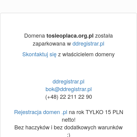
Domena
została
tosieoplaca.org.pl
zaparkowana w
ddregistrar.pl
Skontaktuj się
z właścicielem domeny
ddregistrar.pl
bok@ddregistrar.pl
(+48) 22 211 22 90
Rejestracja domen .pl
na rok TYLKO 15 PLN
netto!
Bez haczyków i bez dodatkowych warunków
:)