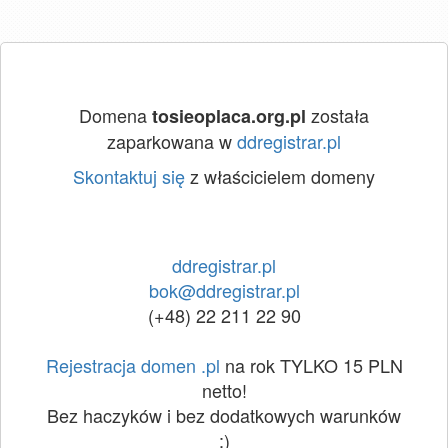
Domena
została
tosieoplaca.org.pl
zaparkowana w
ddregistrar.pl
Skontaktuj się
z właścicielem domeny
ddregistrar.pl
bok@ddregistrar.pl
(+48) 22 211 22 90
Rejestracja domen .pl
na rok TYLKO 15 PLN
netto!
Bez haczyków i bez dodatkowych warunków
:)