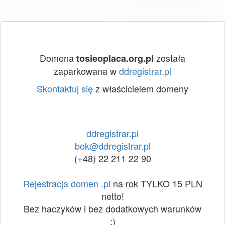
Domena
została
tosieoplaca.org.pl
zaparkowana w
ddregistrar.pl
Skontaktuj się
z właścicielem domeny
ddregistrar.pl
bok@ddregistrar.pl
(+48) 22 211 22 90
Rejestracja domen .pl
na rok TYLKO 15 PLN
netto!
Bez haczyków i bez dodatkowych warunków
:)