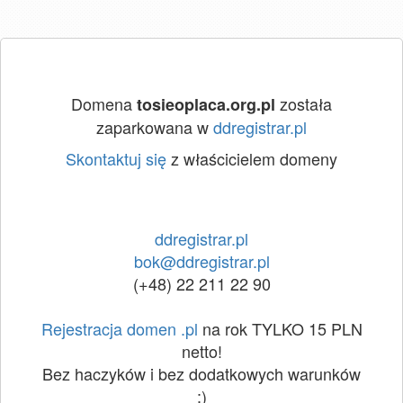
Domena
została
tosieoplaca.org.pl
zaparkowana w
ddregistrar.pl
Skontaktuj się
z właścicielem domeny
ddregistrar.pl
bok@ddregistrar.pl
(+48) 22 211 22 90
Rejestracja domen .pl
na rok TYLKO 15 PLN
netto!
Bez haczyków i bez dodatkowych warunków
:)