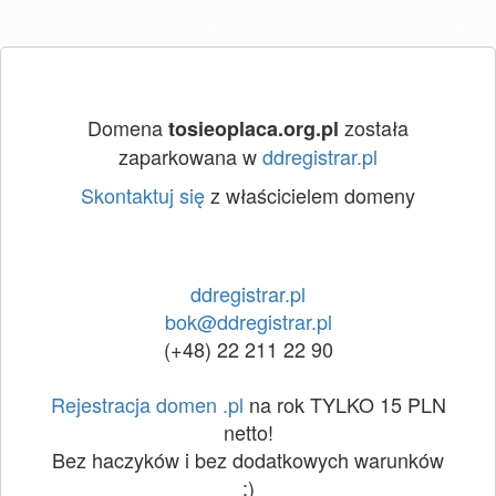
Domena
została
tosieoplaca.org.pl
zaparkowana w
ddregistrar.pl
Skontaktuj się
z właścicielem domeny
ddregistrar.pl
bok@ddregistrar.pl
(+48) 22 211 22 90
Rejestracja domen .pl
na rok TYLKO 15 PLN
netto!
Bez haczyków i bez dodatkowych warunków
:)