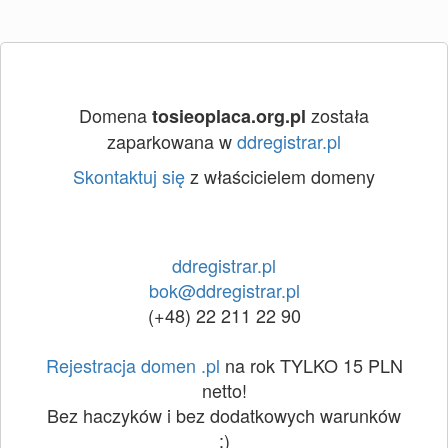
Domena
została
tosieoplaca.org.pl
zaparkowana w
ddregistrar.pl
Skontaktuj się
z właścicielem domeny
ddregistrar.pl
bok@ddregistrar.pl
(+48) 22 211 22 90
Rejestracja domen .pl
na rok TYLKO 15 PLN
netto!
Bez haczyków i bez dodatkowych warunków
:)