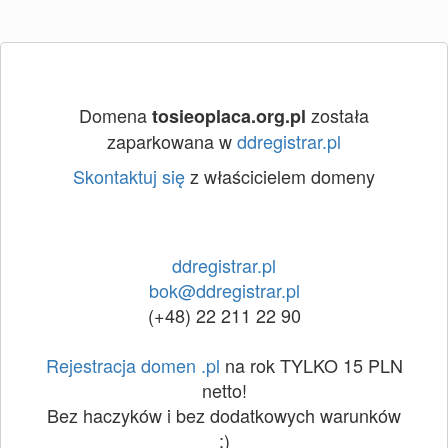
Domena
została
tosieoplaca.org.pl
zaparkowana w
ddregistrar.pl
Skontaktuj się
z właścicielem domeny
ddregistrar.pl
bok@ddregistrar.pl
(+48) 22 211 22 90
Rejestracja domen .pl
na rok TYLKO 15 PLN
netto!
Bez haczyków i bez dodatkowych warunków
:)